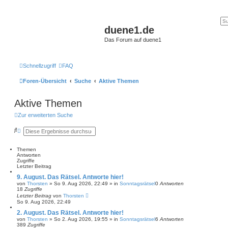
duene1.de
Das Forum auf duene1
Schnellzugriff
FAQ
Foren-Übersicht
Suche
Aktive Themen
Aktive Themen
Zur erweiterten Suche
S
E
u
r
c
w
h
e
Themen
e
i
Antworten
t
Zugriffe
e
Letzter Beitrag
r
9. August. Das Rätsel. Antworte hier!
t
von
Thorsten
»
So 9. Aug 2026, 22:49
» in
Sonntagsrätsel
0
Antworten
e
18
Zugriffe
S
Letzter Beitrag
von
Thorsten
u
So 9. Aug 2026, 22:49
c
h
2. August. Das Rätsel. Antworte hier!
e
von
Thorsten
»
So 2. Aug 2026, 19:55
» in
Sonntagsrätsel
6
Antworten
389
Zugriffe