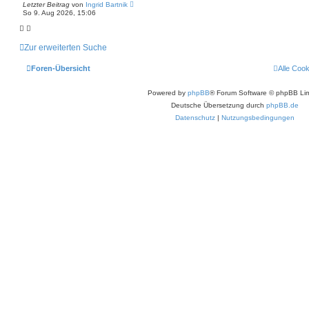
Letzter Beitrag
von
Ingrid Bartnik
So 9. Aug 2026, 15:06
Zur erweiterten Suche
Foren-Übersicht
Alle Coo
Powered by
phpBB
® Forum Software © phpBB Lim
Deutsche Übersetzung durch
phpBB.de
Datenschutz
|
Nutzungsbedingungen