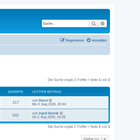
Suche
Erweiterte Suche
Registrieren
Anmelden
Die Suche ergab 2 Treffer • Seite
1
von
1
ZUGRIFFE
LETZTER BEITRAG
L
von
Manni
Z
317
e
Mo 3. Aug 2026, 20:44
t
u
z
L
von
Ingrid Bartnik
Z
542
t
e
So 2. Aug 2026, 16:28
g
e
t
r
u
z
r
B
Die Suche ergab 2 Treffer • Seite
1
von
1
t
e
g
e
i
i
r
t
Gehe zu
r
B