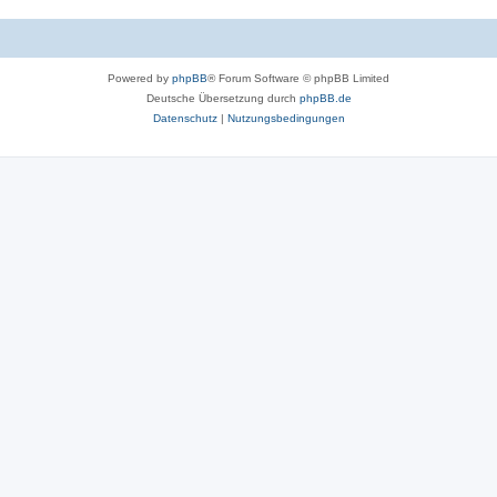
r
o
t
r
e
Powered by
phpBB
® Forum Software © phpBB Limited
t
n
Deutsche Übersetzung durch
phpBB.de
e
Datenschutz
|
Nutzungsbedingungen
n