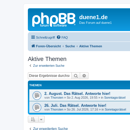
duene1.de
Das Forum auf duene1
Schnellzugriff
FAQ
Foren-Übersicht
Suche
Aktive Themen
Aktive Themen
Zur erweiterten Suche
Suche
Erweiterte Suche
THEMEN
2. August. Das Rätsel. Antworte hier!
von
Thorsten
»
So 2. Aug 2026, 19:55
» in
Sonntagsrätsel
26. Juli. Das Rätsel. Antworte hier!
von
Thorsten
»
So 26. Jul 2026, 17:16
» in
Sonntagsrätsel
Zur erweiterten Suche