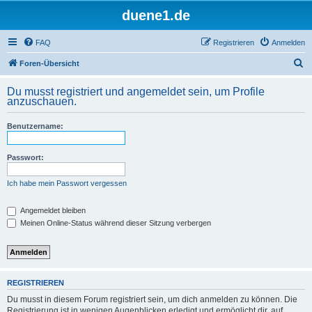
duene1.de
FAQ
Registrieren
Anmelden
S
Foren-Übersicht
u
Du musst registriert und angemeldet sein, um Profile
c
anzuschauen.
h
Benutzername:
e
Passwort:
Ich habe mein Passwort vergessen
Angemeldet bleiben
Meinen Online-Status während dieser Sitzung verbergen
REGISTRIEREN
Du musst in diesem Forum registriert sein, um dich anmelden zu können. Die
Registrierung ist in wenigen Augenblicken erledigt und ermöglicht dir, auf