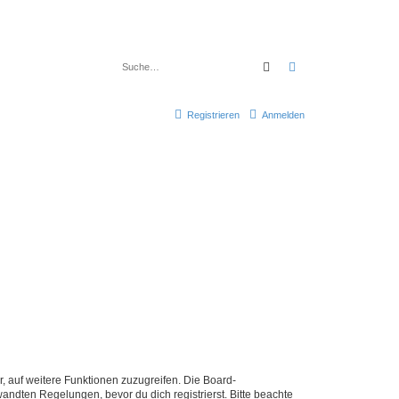
Suche
Erweiterte Suche
Registrieren
Anmelden
r, auf weitere Funktionen zuzugreifen. Die Board-
ndten Regelungen, bevor du dich registrierst. Bitte beachte