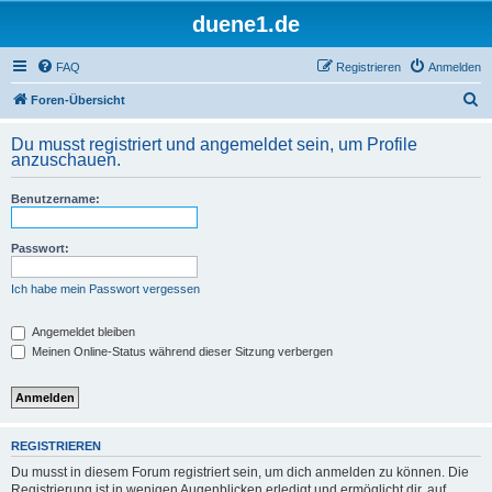
duene1.de
FAQ
Registrieren
Anmelden
S
Foren-Übersicht
u
Du musst registriert und angemeldet sein, um Profile
c
anzuschauen.
h
Benutzername:
e
Passwort:
Ich habe mein Passwort vergessen
Angemeldet bleiben
Meinen Online-Status während dieser Sitzung verbergen
REGISTRIEREN
Du musst in diesem Forum registriert sein, um dich anmelden zu können. Die
Registrierung ist in wenigen Augenblicken erledigt und ermöglicht dir, auf