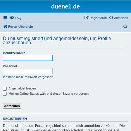
duene1.de
FAQ
Registrieren
Anmelden
S
Foren-Übersicht
u
Du musst registriert und angemeldet sein, um Profile
c
anzuschauen.
h
Benutzername:
e
Passwort:
Ich habe mein Passwort vergessen
Angemeldet bleiben
Meinen Online-Status während dieser Sitzung verbergen
REGISTRIEREN
Du musst in diesem Forum registriert sein, um dich anmelden zu können. Die
Registrierung ist in wenigen Augenblicken erledigt und ermöglicht dir, auf