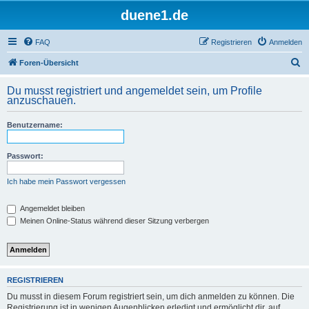
duene1.de
FAQ
Registrieren
Anmelden
S
Foren-Übersicht
u
Du musst registriert und angemeldet sein, um Profile
c
anzuschauen.
h
Benutzername:
e
Passwort:
Ich habe mein Passwort vergessen
Angemeldet bleiben
Meinen Online-Status während dieser Sitzung verbergen
REGISTRIEREN
Du musst in diesem Forum registriert sein, um dich anmelden zu können. Die
Registrierung ist in wenigen Augenblicken erledigt und ermöglicht dir, auf