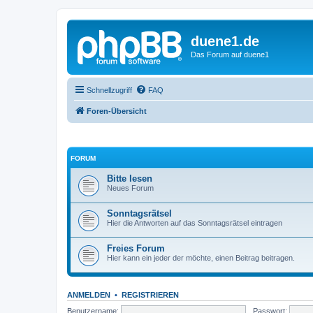
duene1.de
Das Forum auf duene1
Schnellzugriff
FAQ
Foren-Übersicht
FORUM
Bitte lesen
Neues Forum
Sonntagsrätsel
Hier die Antworten auf das Sonntagsrätsel eintragen
Freies Forum
Hier kann ein jeder der möchte, einen Beitrag beitragen.
ANMELDEN
•
REGISTRIEREN
Benutzername:
Passwort: