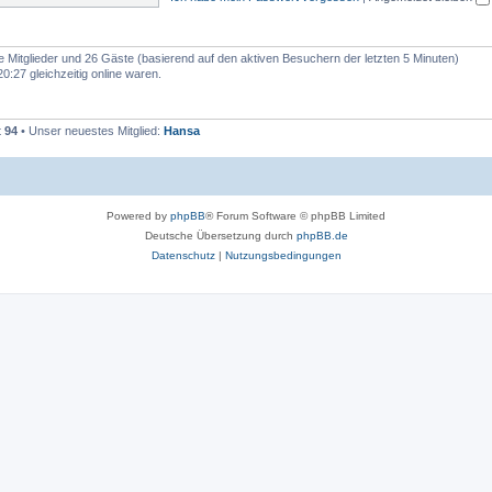
e
n
re Mitglieder und 26 Gäste (basierend auf den aktiven Besuchern der letzten 5 Minuten)
:27 gleichzeitig online waren.
t
94
• Unser neuestes Mitglied:
Hansa
Powered by
phpBB
® Forum Software © phpBB Limited
Deutsche Übersetzung durch
phpBB.de
Datenschutz
|
Nutzungsbedingungen