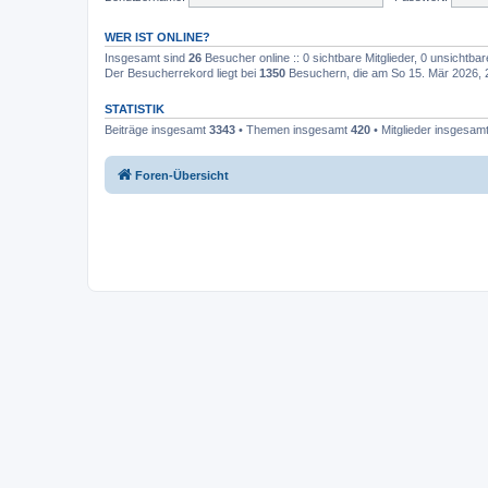
WER IST ONLINE?
Insgesamt sind
26
Besucher online :: 0 sichtbare Mitglieder, 0 unsichtba
Der Besucherrekord liegt bei
1350
Besuchern, die am So 15. Mär 2026, 20
STATISTIK
Beiträge insgesamt
3343
• Themen insgesamt
420
• Mitglieder insgesam
Foren-Übersicht