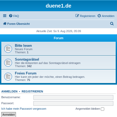
duene1.de
FAQ
Registrieren
Anmelden
S
Foren-Übersicht
u
Aktuelle Zeit: So 9. Aug 2026, 05:09
c
Forum
h
Bitte lesen
e
Neues Forum
Themen:
1
Sonntagsrätsel
Hier die Antworten auf das Sonntagsrätsel eintragen
Themen:
342
Freies Forum
Hier kann ein jeder der möchte, einen Beitrag beitragen.
Themen:
75
ANMELDEN
•
REGISTRIEREN
Benutzername:
Passwort:
Ich habe mein Passwort vergessen
Angemeldet bleiben