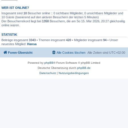
WER IST ONLINE?
Insgesamt sind
10
Besucher online :: 0 sichtbare Mitglieder, 0 unsichtbare Mitglieder und
10 Gäste (basierend auf den aktiven Besuchern der letzten 5 Minuten)
Der Besucherrekord liegt bei
1350
Besuchern, die am So 15. Mär 2026, 20:27 gleichzeitig
online waren.
STATISTIK
Beiträge insgesamt
3343
• Themen insgesamt
420
• Mitglieder insgesamt
94
• Unser
neuestes Mitglied:
Hansa
Foren-Übersicht
Alle Cookies löschen
Alle Zeiten sind
UTC+02:00
Powered by
phpBB
® Forum Software © phpBB Limited
Deutsche Übersetzung durch
phpBB.de
Datenschutz
|
Nutzungsbedingungen