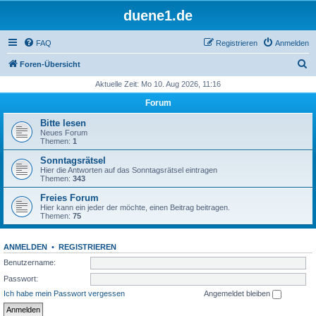
duene1.de
FAQ
Registrieren
Anmelden
S
Foren-Übersicht
u
Aktuelle Zeit: Mo 10. Aug 2026, 11:16
c
Forum
h
Bitte lesen
e
Neues Forum
Themen:
1
Sonntagsrätsel
Hier die Antworten auf das Sonntagsrätsel eintragen
Themen:
343
Freies Forum
Hier kann ein jeder der möchte, einen Beitrag beitragen.
Themen:
75
ANMELDEN
•
REGISTRIEREN
Benutzername:
Passwort:
Ich habe mein Passwort vergessen
Angemeldet bleiben