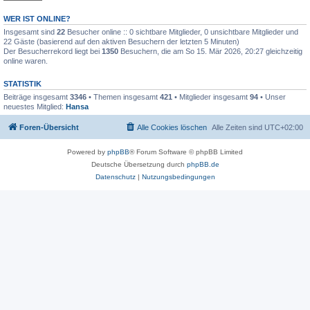
WER IST ONLINE?
Insgesamt sind
22
Besucher online :: 0 sichtbare Mitglieder, 0 unsichtbare Mitglieder und
22 Gäste (basierend auf den aktiven Besuchern der letzten 5 Minuten)
Der Besucherrekord liegt bei
1350
Besuchern, die am So 15. Mär 2026, 20:27 gleichzeitig
online waren.
STATISTIK
Beiträge insgesamt
3346
• Themen insgesamt
421
• Mitglieder insgesamt
94
• Unser
neuestes Mitglied:
Hansa
Foren-Übersicht
Alle Cookies löschen
Alle Zeiten sind
UTC+02:00
Powered by
phpBB
® Forum Software © phpBB Limited
Deutsche Übersetzung durch
phpBB.de
Datenschutz
|
Nutzungsbedingungen