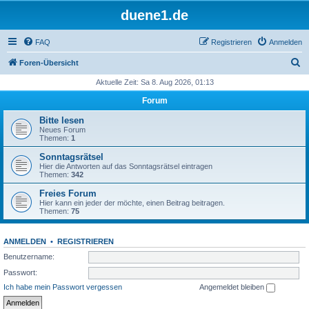
duene1.de
FAQ
Registrieren
Anmelden
S
Foren-Übersicht
u
Aktuelle Zeit: Sa 8. Aug 2026, 01:13
c
Forum
h
Bitte lesen
e
Neues Forum
Themen:
1
Sonntagsrätsel
Hier die Antworten auf das Sonntagsrätsel eintragen
Themen:
342
Freies Forum
Hier kann ein jeder der möchte, einen Beitrag beitragen.
Themen:
75
ANMELDEN
•
REGISTRIEREN
Benutzername:
Passwort:
Ich habe mein Passwort vergessen
Angemeldet bleiben