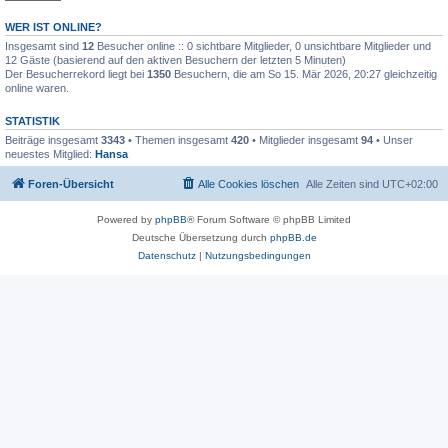
WER IST ONLINE?
Insgesamt sind
12
Besucher online :: 0 sichtbare Mitglieder, 0 unsichtbare Mitglieder und
12 Gäste (basierend auf den aktiven Besuchern der letzten 5 Minuten)
Der Besucherrekord liegt bei
1350
Besuchern, die am So 15. Mär 2026, 20:27 gleichzeitig
online waren.
STATISTIK
Beiträge insgesamt
3343
• Themen insgesamt
420
• Mitglieder insgesamt
94
• Unser
neuestes Mitglied:
Hansa
Foren-Übersicht
Alle Cookies löschen
Alle Zeiten sind
UTC+02:00
Powered by
phpBB
® Forum Software © phpBB Limited
Deutsche Übersetzung durch
phpBB.de
Datenschutz
|
Nutzungsbedingungen