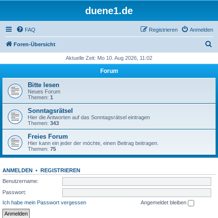
duene1.de
FAQ
Registrieren
Anmelden
S
Foren-Übersicht
u
Aktuelle Zeit: Mo 10. Aug 2026, 11:02
c
Forum
h
Bitte lesen
e
Neues Forum
Themen:
1
Sonntagsrätsel
Hier die Antworten auf das Sonntagsrätsel eintragen
Themen:
343
Freies Forum
Hier kann ein jeder der möchte, einen Beitrag beitragen.
Themen:
75
ANMELDEN
•
REGISTRIEREN
Benutzername:
Passwort:
Ich habe mein Passwort vergessen
Angemeldet bleiben