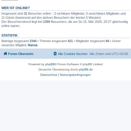
WER IST ONLINE?
Insgesamt sind
11
Besucher online :: 0 sichtbare Mitglieder, 0 unsichtbare Mitglieder und
11 Gäste (basierend auf den aktiven Besuchern der letzten 5 Minuten)
Der Besucherrekord liegt bei
1350
Besuchern, die am So 15. Mär 2026, 20:27 gleichzeitig
online waren.
STATISTIK
Beiträge insgesamt
3346
• Themen insgesamt
421
• Mitglieder insgesamt
94
• Unser
neuestes Mitglied:
Hansa
Foren-Übersicht
Alle Cookies löschen
Alle Zeiten sind
UTC+02:00
Powered by
phpBB
® Forum Software © phpBB Limited
Deutsche Übersetzung durch
phpBB.de
Datenschutz
|
Nutzungsbedingungen