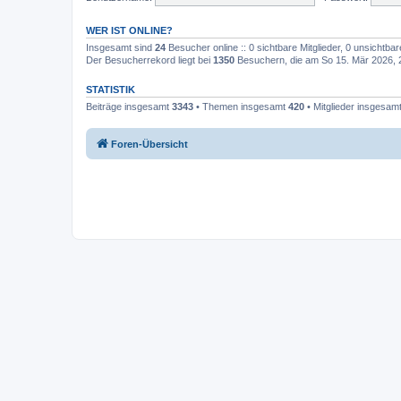
WER IST ONLINE?
Insgesamt sind
24
Besucher online :: 0 sichtbare Mitglieder, 0 unsichtba
Der Besucherrekord liegt bei
1350
Besuchern, die am So 15. Mär 2026, 20
STATISTIK
Beiträge insgesamt
3343
• Themen insgesamt
420
• Mitglieder insgesam
Foren-Übersicht