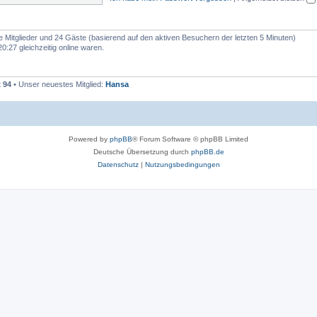
e
n
re Mitglieder und 24 Gäste (basierend auf den aktiven Besuchern der letzten 5 Minuten)
:27 gleichzeitig online waren.
t
94
• Unser neuestes Mitglied:
Hansa
Powered by
phpBB
® Forum Software © phpBB Limited
Deutsche Übersetzung durch
phpBB.de
Datenschutz
|
Nutzungsbedingungen