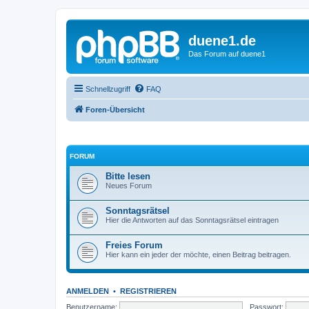
duene1.de
Das Forum auf duene1
Schnellzugriff
FAQ
Foren-Übersicht
FORUM
Bitte lesen
Neues Forum
Sonntagsrätsel
Hier die Antworten auf das Sonntagsrätsel eintragen
Freies Forum
Hier kann ein jeder der möchte, einen Beitrag beitragen.
ANMELDEN
•
REGISTRIEREN
Benutzername:
Passwort: