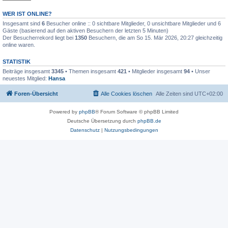
WER IST ONLINE?
Insgesamt sind
6
Besucher online :: 0 sichtbare Mitglieder, 0 unsichtbare Mitglieder und 6
Gäste (basierend auf den aktiven Besuchern der letzten 5 Minuten)
Der Besucherrekord liegt bei
1350
Besuchern, die am So 15. Mär 2026, 20:27 gleichzeitig
online waren.
STATISTIK
Beiträge insgesamt
3345
• Themen insgesamt
421
• Mitglieder insgesamt
94
• Unser
neuestes Mitglied:
Hansa
Foren-Übersicht
Alle Cookies löschen
Alle Zeiten sind
UTC+02:00
Powered by
phpBB
® Forum Software © phpBB Limited
Deutsche Übersetzung durch
phpBB.de
Datenschutz
|
Nutzungsbedingungen