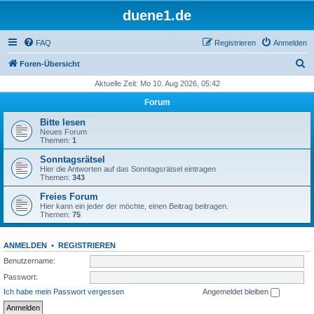
duene1.de
FAQ
Registrieren
Anmelden
S
Foren-Übersicht
u
Aktuelle Zeit: Mo 10. Aug 2026, 05:42
c
Forum
h
Bitte lesen
e
Neues Forum
Themen:
1
Sonntagsrätsel
Hier die Antworten auf das Sonntagsrätsel eintragen
Themen:
343
Freies Forum
Hier kann ein jeder der möchte, einen Beitrag beitragen.
Themen:
75
ANMELDEN
•
REGISTRIEREN
Benutzername:
Passwort:
Ich habe mein Passwort vergessen
Angemeldet bleiben