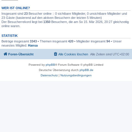
WER IST ONLINE?
Insgesamt sind
23
Besucher online :: 0 sichtbare Mitglieder, 0 unsichtbare Mitglieder und
23 Gäste (basierend auf den aktiven Besuchern der letzten 5 Minuten)
Der Besucherrekord liegt bei
1350
Besuchern, die am So 15. Mär 2026, 20:27 gleichzeitig
online waren.
STATISTIK
Beiträge insgesamt
3343
• Themen insgesamt
420
• Mitglieder insgesamt
94
• Unser
neuestes Mitglied:
Hansa
Foren-Übersicht
Alle Cookies löschen
Alle Zeiten sind
UTC+02:00
Powered by
phpBB
® Forum Software © phpBB Limited
Deutsche Übersetzung durch
phpBB.de
Datenschutz
|
Nutzungsbedingungen