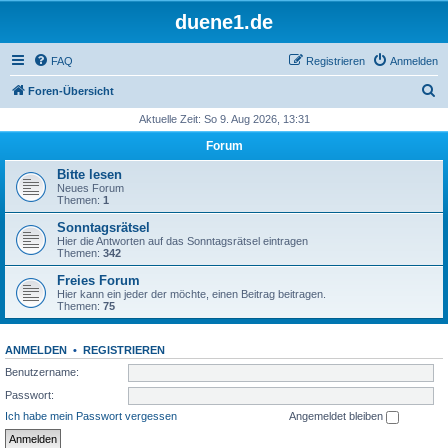
duene1.de
FAQ
Registrieren
Anmelden
S
Foren-Übersicht
u
Aktuelle Zeit: So 9. Aug 2026, 13:31
c
Forum
h
Bitte lesen
e
Neues Forum
Themen:
1
Sonntagsrätsel
Hier die Antworten auf das Sonntagsrätsel eintragen
Themen:
342
Freies Forum
Hier kann ein jeder der möchte, einen Beitrag beitragen.
Themen:
75
ANMELDEN
•
REGISTRIEREN
Benutzername:
Passwort:
Ich habe mein Passwort vergessen
Angemeldet bleiben