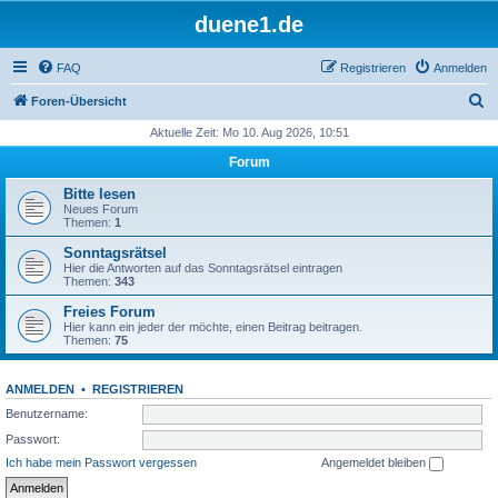
duene1.de
FAQ
Registrieren
Anmelden
S
Foren-Übersicht
u
Aktuelle Zeit: Mo 10. Aug 2026, 10:51
c
Forum
h
Bitte lesen
e
Neues Forum
Themen:
1
Sonntagsrätsel
Hier die Antworten auf das Sonntagsrätsel eintragen
Themen:
343
Freies Forum
Hier kann ein jeder der möchte, einen Beitrag beitragen.
Themen:
75
ANMELDEN
•
REGISTRIEREN
Benutzername:
Passwort:
Ich habe mein Passwort vergessen
Angemeldet bleiben