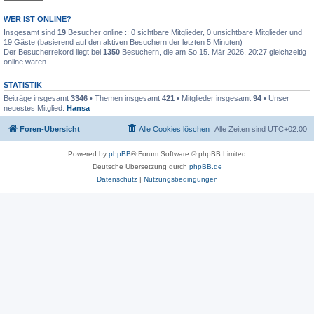
WER IST ONLINE?
Insgesamt sind
19
Besucher online :: 0 sichtbare Mitglieder, 0 unsichtbare Mitglieder und
19 Gäste (basierend auf den aktiven Besuchern der letzten 5 Minuten)
Der Besucherrekord liegt bei
1350
Besuchern, die am So 15. Mär 2026, 20:27 gleichzeitig
online waren.
STATISTIK
Beiträge insgesamt
3346
• Themen insgesamt
421
• Mitglieder insgesamt
94
• Unser
neuestes Mitglied:
Hansa
Foren-Übersicht
Alle Cookies löschen
Alle Zeiten sind
UTC+02:00
Powered by
phpBB
® Forum Software © phpBB Limited
Deutsche Übersetzung durch
phpBB.de
Datenschutz
|
Nutzungsbedingungen