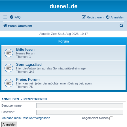
duene1.de
FAQ
Registrieren
Anmelden
S
Foren-Übersicht
u
Aktuelle Zeit: Sa 8. Aug 2026, 10:17
c
Forum
h
Bitte lesen
e
Neues Forum
Themen:
1
Sonntagsrätsel
Hier die Antworten auf das Sonntagsrätsel eintragen
Themen:
342
Freies Forum
Hier kann ein jeder der möchte, einen Beitrag beitragen.
Themen:
75
ANMELDEN
•
REGISTRIEREN
Benutzername:
Passwort:
Ich habe mein Passwort vergessen
Angemeldet bleiben