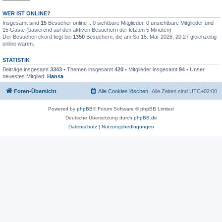
WER IST ONLINE?
Insgesamt sind
15
Besucher online :: 0 sichtbare Mitglieder, 0 unsichtbare Mitglieder und
15 Gäste (basierend auf den aktiven Besuchern der letzten 5 Minuten)
Der Besucherrekord liegt bei
1350
Besuchern, die am So 15. Mär 2026, 20:27 gleichzeitig
online waren.
STATISTIK
Beiträge insgesamt
3343
• Themen insgesamt
420
• Mitglieder insgesamt
94
• Unser
neuestes Mitglied:
Hansa
Foren-Übersicht
Alle Cookies löschen
Alle Zeiten sind
UTC+02:00
Powered by
phpBB
® Forum Software © phpBB Limited
Deutsche Übersetzung durch
phpBB.de
Datenschutz
|
Nutzungsbedingungen