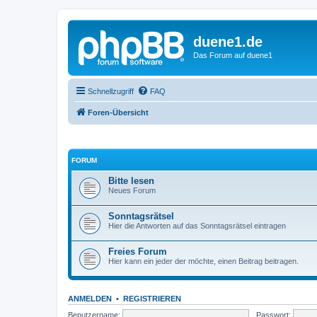
duene1.de
Das Forum auf duene1
Schnellzugriff
FAQ
Foren-Übersicht
FORUM
Bitte lesen
Neues Forum
Sonntagsrätsel
Hier die Antworten auf das Sonntagsrätsel eintragen
Freies Forum
Hier kann ein jeder der möchte, einen Beitrag beitragen.
ANMELDEN
•
REGISTRIEREN
Benutzername:
Passwort: