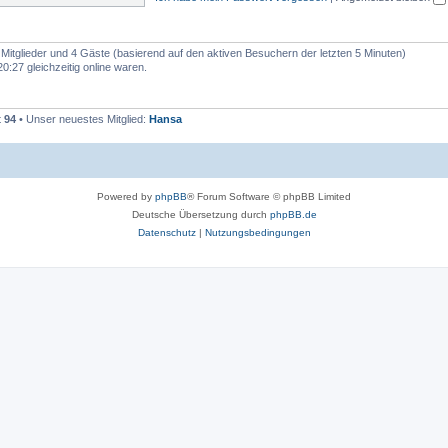
e
n
e Mitglieder und 4 Gäste (basierend auf den aktiven Besuchern der letzten 5 Minuten)
:27 gleichzeitig online waren.
t
94
• Unser neuestes Mitglied:
Hansa
Powered by
phpBB
® Forum Software © phpBB Limited
Deutsche Übersetzung durch
phpBB.de
Datenschutz
|
Nutzungsbedingungen