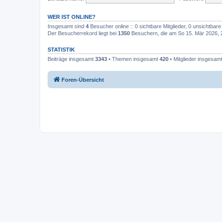
WER IST ONLINE?
Insgesamt sind
4
Besucher online :: 0 sichtbare Mitglieder, 0 unsichtbar
Der Besucherrekord liegt bei
1350
Besuchern, die am So 15. Mär 2026, 20
STATISTIK
Beiträge insgesamt
3343
• Themen insgesamt
420
• Mitglieder insgesam
Foren-Übersicht