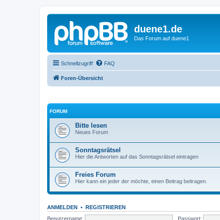
duene1.de
Das Forum auf duene1
Schnellzugriff
FAQ
Foren-Übersicht
FORUM
Bitte lesen
Neues Forum
Sonntagsrätsel
Hier die Antworten auf das Sonntagsrätsel eintragen
Freies Forum
Hier kann ein jeder der möchte, einen Beitrag beitragen.
ANMELDEN
•
REGISTRIEREN
Benutzername:
Passwort: