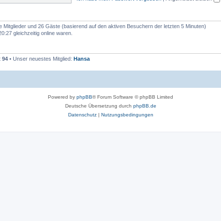
e
n
re Mitglieder und 26 Gäste (basierend auf den aktiven Besuchern der letzten 5 Minuten)
:27 gleichzeitig online waren.
t
94
• Unser neuestes Mitglied:
Hansa
Powered by
phpBB
® Forum Software © phpBB Limited
Deutsche Übersetzung durch
phpBB.de
Datenschutz
|
Nutzungsbedingungen