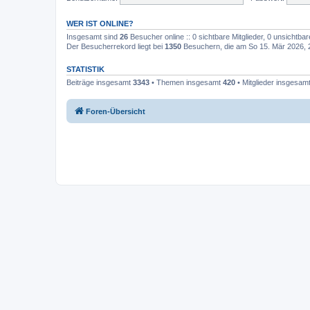
WER IST ONLINE?
Insgesamt sind
26
Besucher online :: 0 sichtbare Mitglieder, 0 unsichtba
Der Besucherrekord liegt bei
1350
Besuchern, die am So 15. Mär 2026, 20
STATISTIK
Beiträge insgesamt
3343
• Themen insgesamt
420
• Mitglieder insgesam
Foren-Übersicht