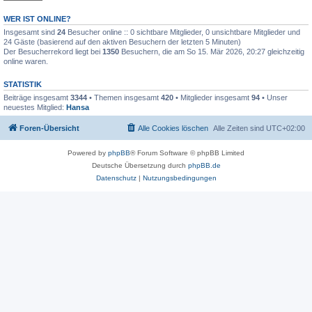
WER IST ONLINE?
Insgesamt sind
24
Besucher online :: 0 sichtbare Mitglieder, 0 unsichtbare Mitglieder und
24 Gäste (basierend auf den aktiven Besuchern der letzten 5 Minuten)
Der Besucherrekord liegt bei
1350
Besuchern, die am So 15. Mär 2026, 20:27 gleichzeitig
online waren.
STATISTIK
Beiträge insgesamt
3344
• Themen insgesamt
420
• Mitglieder insgesamt
94
• Unser
neuestes Mitglied:
Hansa
Foren-Übersicht
Alle Cookies löschen
Alle Zeiten sind
UTC+02:00
Powered by
phpBB
® Forum Software © phpBB Limited
Deutsche Übersetzung durch
phpBB.de
Datenschutz
|
Nutzungsbedingungen