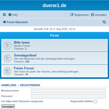
duene1.de
FAQ
Registrieren
Anmelden
S
Foren-Übersicht
u
Aktuelle Zeit: So 9. Aug 2026, 16:21
c
Forum
h
Bitte lesen
e
Neues Forum
Themen:
1
Sonntagsrätsel
Hier die Antworten auf das Sonntagsrätsel eintragen
Themen:
342
Freies Forum
Hier kann ein jeder der möchte, einen Beitrag beitragen.
Themen:
75
ANMELDEN
•
REGISTRIEREN
Benutzername:
Passwort:
Ich habe mein Passwort vergessen
Angemeldet bleiben