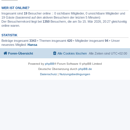
WER IST ONLINE?
Insgesamt sind
19
Besucher online :: 0 sichtbare Mitglieder, 0 unsichtbare Mitglieder und
19 Gäste (basierend auf den aktiven Besuchern der letzten 5 Minuten)
Der Besucherrekord liegt bei
1350
Besuchern, die am So 15. Mär 2026, 20:27 gleichzeitig
online waren.
STATISTIK
Beiträge insgesamt
3343
• Themen insgesamt
420
• Mitglieder insgesamt
94
• Unser
neuestes Mitglied:
Hansa
Foren-Übersicht
Alle Cookies löschen
Alle Zeiten sind
UTC+02:00
Powered by
phpBB
® Forum Software © phpBB Limited
Deutsche Übersetzung durch
phpBB.de
Datenschutz
|
Nutzungsbedingungen