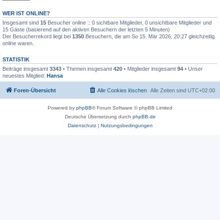
WER IST ONLINE?
Insgesamt sind
15
Besucher online :: 0 sichtbare Mitglieder, 0 unsichtbare Mitglieder und
15 Gäste (basierend auf den aktiven Besuchern der letzten 5 Minuten)
Der Besucherrekord liegt bei
1350
Besuchern, die am So 15. Mär 2026, 20:27 gleichzeitig
online waren.
STATISTIK
Beiträge insgesamt
3343
• Themen insgesamt
420
• Mitglieder insgesamt
94
• Unser
neuestes Mitglied:
Hansa
Foren-Übersicht
Alle Cookies löschen
Alle Zeiten sind
UTC+02:00
Powered by
phpBB
® Forum Software © phpBB Limited
Deutsche Übersetzung durch
phpBB.de
Datenschutz
|
Nutzungsbedingungen