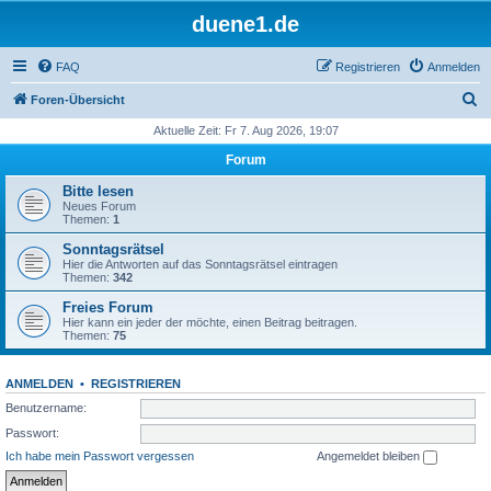
duene1.de
FAQ
Registrieren
Anmelden
S
Foren-Übersicht
u
Aktuelle Zeit: Fr 7. Aug 2026, 19:07
c
Forum
h
Bitte lesen
e
Neues Forum
Themen:
1
Sonntagsrätsel
Hier die Antworten auf das Sonntagsrätsel eintragen
Themen:
342
Freies Forum
Hier kann ein jeder der möchte, einen Beitrag beitragen.
Themen:
75
ANMELDEN
•
REGISTRIEREN
Benutzername:
Passwort:
Ich habe mein Passwort vergessen
Angemeldet bleiben