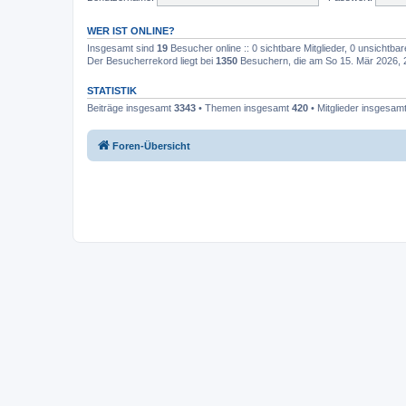
WER IST ONLINE?
Insgesamt sind
19
Besucher online :: 0 sichtbare Mitglieder, 0 unsichtba
Der Besucherrekord liegt bei
1350
Besuchern, die am So 15. Mär 2026, 20
STATISTIK
Beiträge insgesamt
3343
• Themen insgesamt
420
• Mitglieder insgesam
Foren-Übersicht