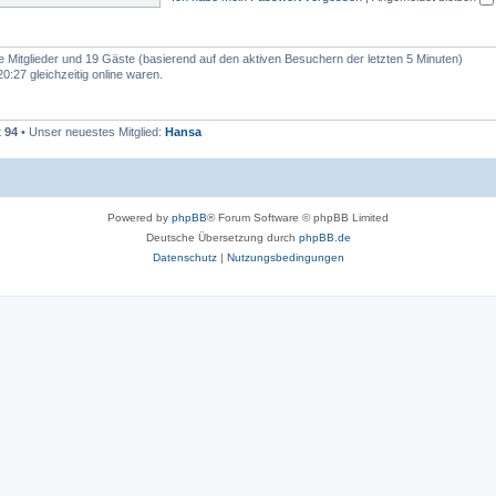
e
n
re Mitglieder und 19 Gäste (basierend auf den aktiven Besuchern der letzten 5 Minuten)
:27 gleichzeitig online waren.
t
94
• Unser neuestes Mitglied:
Hansa
Powered by
phpBB
® Forum Software © phpBB Limited
Deutsche Übersetzung durch
phpBB.de
Datenschutz
|
Nutzungsbedingungen