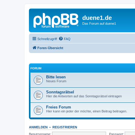
duene1.de
Das Forum auf duene1
Schnellzugriff
FAQ
Foren-Übersicht
FORUM
Bitte lesen
Neues Forum
Sonntagsrätsel
Hier die Antworten auf das Sonntagsrätsel eintragen
Freies Forum
Hier kann ein jeder der möchte, einen Beitrag beitragen.
ANMELDEN
•
REGISTRIEREN
Benutzername:
Passwort: