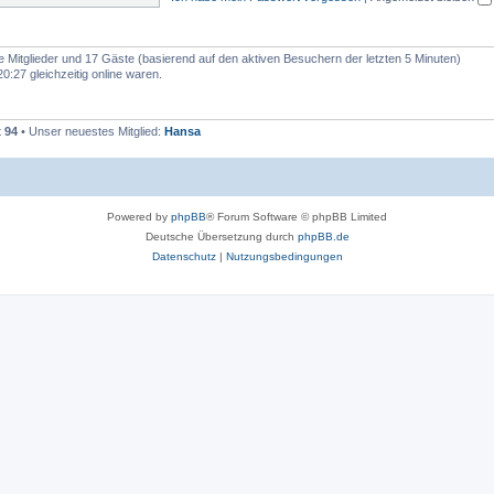
e
n
re Mitglieder und 17 Gäste (basierend auf den aktiven Besuchern der letzten 5 Minuten)
:27 gleichzeitig online waren.
t
94
• Unser neuestes Mitglied:
Hansa
Powered by
phpBB
® Forum Software © phpBB Limited
Deutsche Übersetzung durch
phpBB.de
Datenschutz
|
Nutzungsbedingungen