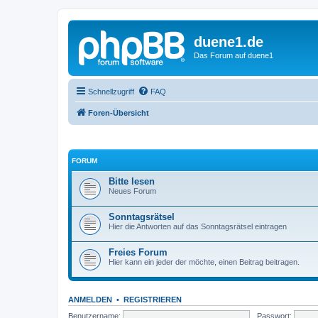
duene1.de
Das Forum auf duene1
Schnellzugriff
FAQ
Foren-Übersicht
FORUM
Bitte lesen
Neues Forum
Sonntagsrätsel
Hier die Antworten auf das Sonntagsrätsel eintragen
Freies Forum
Hier kann ein jeder der möchte, einen Beitrag beitragen.
ANMELDEN
•
REGISTRIEREN
Benutzername:
Passwort: