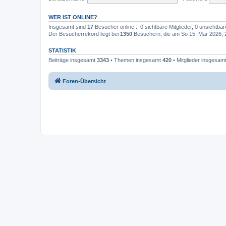
WER IST ONLINE?
Insgesamt sind
17
Besucher online :: 0 sichtbare Mitglieder, 0 unsichtba
Der Besucherrekord liegt bei
1350
Besuchern, die am So 15. Mär 2026, 20
STATISTIK
Beiträge insgesamt
3343
• Themen insgesamt
420
• Mitglieder insgesam
Foren-Übersicht