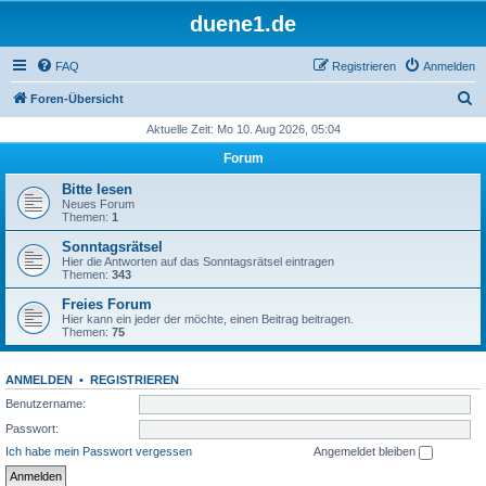
duene1.de
FAQ
Registrieren
Anmelden
S
Foren-Übersicht
u
Aktuelle Zeit: Mo 10. Aug 2026, 05:04
c
Forum
h
Bitte lesen
e
Neues Forum
Themen:
1
Sonntagsrätsel
Hier die Antworten auf das Sonntagsrätsel eintragen
Themen:
343
Freies Forum
Hier kann ein jeder der möchte, einen Beitrag beitragen.
Themen:
75
ANMELDEN
•
REGISTRIEREN
Benutzername:
Passwort:
Ich habe mein Passwort vergessen
Angemeldet bleiben