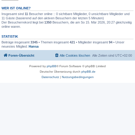
WER IST ONLINE?
Insgesamt sind
11
Besucher online :: 0 sichtbare Mitglieder, 0 unsichtbare Mitglieder und
11 Gäste (basierend auf den aktiven Besuchern der letzten 5 Minuten)
Der Besucherrekord liegt bei
1350
Besuchern, die am So 15. Mär 2026, 20:27 gleichzeitig
online waren.
STATISTIK
Beiträge insgesamt
3345
• Themen insgesamt
421
• Mitglieder insgesamt
94
• Unser
neuestes Mitglied:
Hansa
Foren-Übersicht
Alle Cookies löschen
Alle Zeiten sind
UTC+02:00
Powered by
phpBB
® Forum Software © phpBB Limited
Deutsche Übersetzung durch
phpBB.de
Datenschutz
|
Nutzungsbedingungen