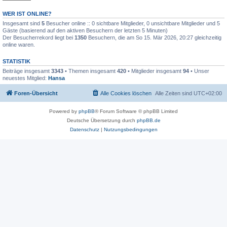
WER IST ONLINE?
Insgesamt sind
5
Besucher online :: 0 sichtbare Mitglieder, 0 unsichtbare Mitglieder und 5
Gäste (basierend auf den aktiven Besuchern der letzten 5 Minuten)
Der Besucherrekord liegt bei
1350
Besuchern, die am So 15. Mär 2026, 20:27 gleichzeitig
online waren.
STATISTIK
Beiträge insgesamt
3343
• Themen insgesamt
420
• Mitglieder insgesamt
94
• Unser
neuestes Mitglied:
Hansa
Foren-Übersicht
Alle Cookies löschen
Alle Zeiten sind
UTC+02:00
Powered by
phpBB
® Forum Software © phpBB Limited
Deutsche Übersetzung durch
phpBB.de
Datenschutz
|
Nutzungsbedingungen