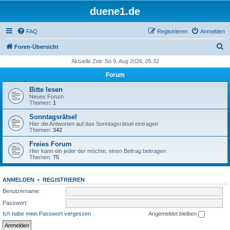
duene1.de
FAQ
Registrieren
Anmelden
S
Foren-Übersicht
u
Aktuelle Zeit: So 9. Aug 2026, 05:32
c
Forum
h
Bitte lesen
e
Neues Forum
Themen:
1
Sonntagsrätsel
Hier die Antworten auf das Sonntagsrätsel eintragen
Themen:
342
Freies Forum
Hier kann ein jeder der möchte, einen Beitrag beitragen.
Themen:
75
ANMELDEN
•
REGISTRIEREN
Benutzername:
Passwort:
Ich habe mein Passwort vergessen
Angemeldet bleiben