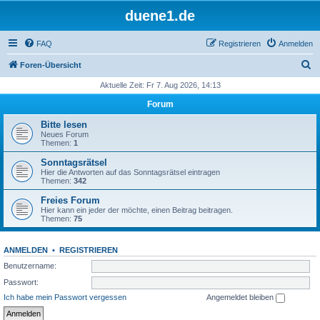
duene1.de
FAQ
Registrieren
Anmelden
S
Foren-Übersicht
u
Aktuelle Zeit: Fr 7. Aug 2026, 14:13
c
Forum
h
Bitte lesen
e
Neues Forum
Themen:
1
Sonntagsrätsel
Hier die Antworten auf das Sonntagsrätsel eintragen
Themen:
342
Freies Forum
Hier kann ein jeder der möchte, einen Beitrag beitragen.
Themen:
75
ANMELDEN
•
REGISTRIEREN
Benutzername:
Passwort:
Ich habe mein Passwort vergessen
Angemeldet bleiben