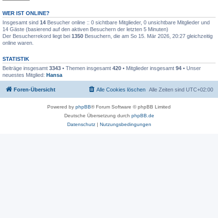
WER IST ONLINE?
Insgesamt sind
14
Besucher online :: 0 sichtbare Mitglieder, 0 unsichtbare Mitglieder und
14 Gäste (basierend auf den aktiven Besuchern der letzten 5 Minuten)
Der Besucherrekord liegt bei
1350
Besuchern, die am So 15. Mär 2026, 20:27 gleichzeitig
online waren.
STATISTIK
Beiträge insgesamt
3343
• Themen insgesamt
420
• Mitglieder insgesamt
94
• Unser
neuestes Mitglied:
Hansa
Foren-Übersicht
Alle Cookies löschen
Alle Zeiten sind
UTC+02:00
Powered by
phpBB
® Forum Software © phpBB Limited
Deutsche Übersetzung durch
phpBB.de
Datenschutz
|
Nutzungsbedingungen