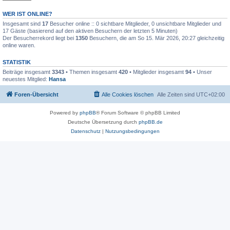
WER IST ONLINE?
Insgesamt sind
17
Besucher online :: 0 sichtbare Mitglieder, 0 unsichtbare Mitglieder und
17 Gäste (basierend auf den aktiven Besuchern der letzten 5 Minuten)
Der Besucherrekord liegt bei
1350
Besuchern, die am So 15. Mär 2026, 20:27 gleichzeitig
online waren.
STATISTIK
Beiträge insgesamt
3343
• Themen insgesamt
420
• Mitglieder insgesamt
94
• Unser
neuestes Mitglied:
Hansa
Foren-Übersicht
Alle Cookies löschen
Alle Zeiten sind
UTC+02:00
Powered by
phpBB
® Forum Software © phpBB Limited
Deutsche Übersetzung durch
phpBB.de
Datenschutz
|
Nutzungsbedingungen