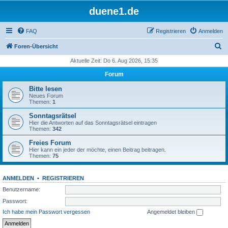
duene1.de
FAQ
Registrieren
Anmelden
S
Foren-Übersicht
u
Aktuelle Zeit: Do 6. Aug 2026, 15:35
c
Forum
h
Bitte lesen
e
Neues Forum
Themen:
1
Sonntagsrätsel
Hier die Antworten auf das Sonntagsrätsel eintragen
Themen:
342
Freies Forum
Hier kann ein jeder der möchte, einen Beitrag beitragen.
Themen:
75
ANMELDEN
•
REGISTRIEREN
Benutzername:
Passwort:
Ich habe mein Passwort vergessen
Angemeldet bleiben