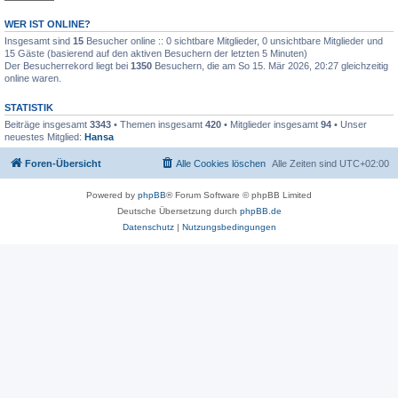
WER IST ONLINE?
Insgesamt sind
15
Besucher online :: 0 sichtbare Mitglieder, 0 unsichtbare Mitglieder und
15 Gäste (basierend auf den aktiven Besuchern der letzten 5 Minuten)
Der Besucherrekord liegt bei
1350
Besuchern, die am So 15. Mär 2026, 20:27 gleichzeitig
online waren.
STATISTIK
Beiträge insgesamt
3343
• Themen insgesamt
420
• Mitglieder insgesamt
94
• Unser
neuestes Mitglied:
Hansa
Foren-Übersicht
Alle Cookies löschen
Alle Zeiten sind
UTC+02:00
Powered by
phpBB
® Forum Software © phpBB Limited
Deutsche Übersetzung durch
phpBB.de
Datenschutz
|
Nutzungsbedingungen