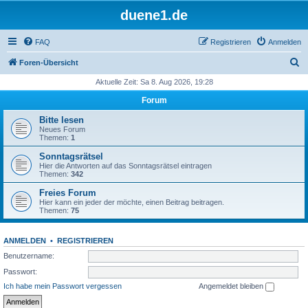
duene1.de
FAQ
Registrieren
Anmelden
S
Foren-Übersicht
u
Aktuelle Zeit: Sa 8. Aug 2026, 19:28
c
Forum
h
Bitte lesen
e
Neues Forum
Themen:
1
Sonntagsrätsel
Hier die Antworten auf das Sonntagsrätsel eintragen
Themen:
342
Freies Forum
Hier kann ein jeder der möchte, einen Beitrag beitragen.
Themen:
75
ANMELDEN
•
REGISTRIEREN
Benutzername:
Passwort:
Ich habe mein Passwort vergessen
Angemeldet bleiben