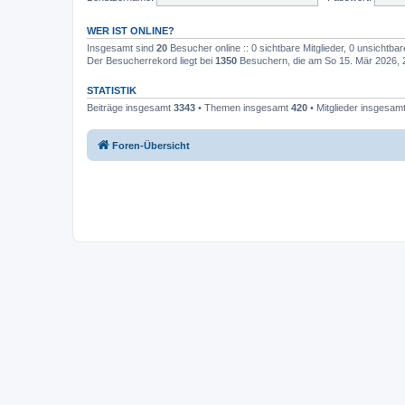
WER IST ONLINE?
Insgesamt sind
20
Besucher online :: 0 sichtbare Mitglieder, 0 unsichtba
Der Besucherrekord liegt bei
1350
Besuchern, die am So 15. Mär 2026, 20
STATISTIK
Beiträge insgesamt
3343
• Themen insgesamt
420
• Mitglieder insgesam
Foren-Übersicht