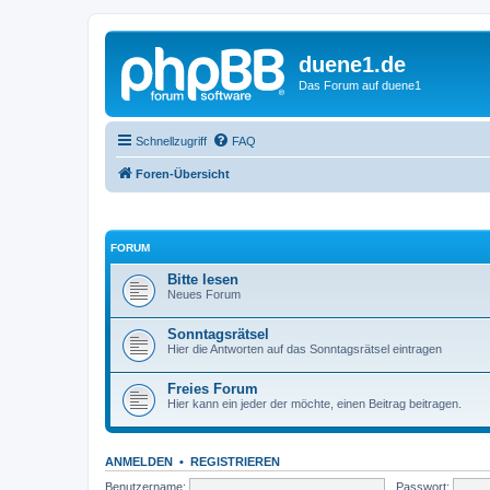
duene1.de
Das Forum auf duene1
Schnellzugriff
FAQ
Foren-Übersicht
FORUM
Bitte lesen
Neues Forum
Sonntagsrätsel
Hier die Antworten auf das Sonntagsrätsel eintragen
Freies Forum
Hier kann ein jeder der möchte, einen Beitrag beitragen.
ANMELDEN
•
REGISTRIEREN
Benutzername:
Passwort: