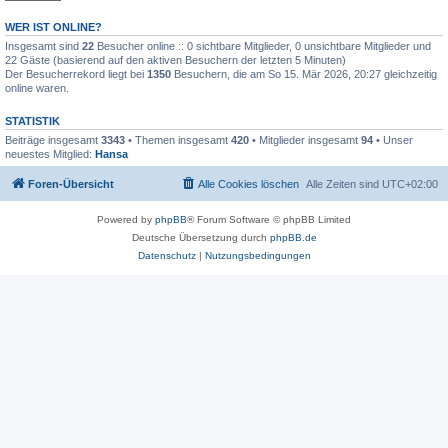
WER IST ONLINE?
Insgesamt sind
22
Besucher online :: 0 sichtbare Mitglieder, 0 unsichtbare Mitglieder und
22 Gäste (basierend auf den aktiven Besuchern der letzten 5 Minuten)
Der Besucherrekord liegt bei
1350
Besuchern, die am So 15. Mär 2026, 20:27 gleichzeitig
online waren.
STATISTIK
Beiträge insgesamt
3343
• Themen insgesamt
420
• Mitglieder insgesamt
94
• Unser
neuestes Mitglied:
Hansa
Foren-Übersicht
Alle Cookies löschen
Alle Zeiten sind
UTC+02:00
Powered by
phpBB
® Forum Software © phpBB Limited
Deutsche Übersetzung durch
phpBB.de
Datenschutz
|
Nutzungsbedingungen