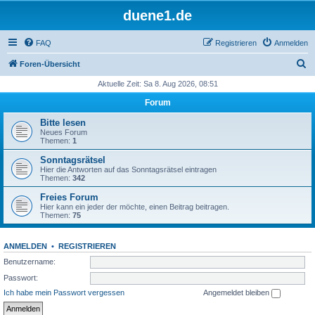
duene1.de
FAQ
Registrieren
Anmelden
S
Foren-Übersicht
u
Aktuelle Zeit: Sa 8. Aug 2026, 08:51
c
Forum
h
Bitte lesen
e
Neues Forum
Themen:
1
Sonntagsrätsel
Hier die Antworten auf das Sonntagsrätsel eintragen
Themen:
342
Freies Forum
Hier kann ein jeder der möchte, einen Beitrag beitragen.
Themen:
75
ANMELDEN
•
REGISTRIEREN
Benutzername:
Passwort:
Ich habe mein Passwort vergessen
Angemeldet bleiben