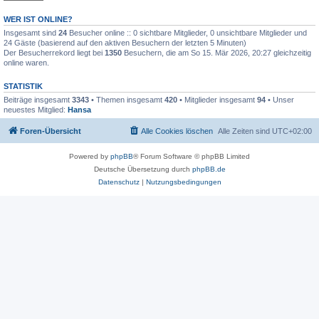
WER IST ONLINE?
Insgesamt sind
24
Besucher online :: 0 sichtbare Mitglieder, 0 unsichtbare Mitglieder und
24 Gäste (basierend auf den aktiven Besuchern der letzten 5 Minuten)
Der Besucherrekord liegt bei
1350
Besuchern, die am So 15. Mär 2026, 20:27 gleichzeitig
online waren.
STATISTIK
Beiträge insgesamt
3343
• Themen insgesamt
420
• Mitglieder insgesamt
94
• Unser
neuestes Mitglied:
Hansa
Foren-Übersicht
Alle Cookies löschen
Alle Zeiten sind
UTC+02:00
Powered by
phpBB
® Forum Software © phpBB Limited
Deutsche Übersetzung durch
phpBB.de
Datenschutz
|
Nutzungsbedingungen