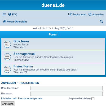
duene1.de
FAQ
Registrieren
Anmelden
S
Foren-Übersicht
u
Aktuelle Zeit: Fr 7. Aug 2026, 04:18
c
Forum
h
Bitte lesen
e
Neues Forum
Themen:
1
Sonntagsrätsel
Hier die Antworten auf das Sonntagsrätsel eintragen
Themen:
342
Freies Forum
Hier kann ein jeder der möchte, einen Beitrag beitragen.
Themen:
75
ANMELDEN
•
REGISTRIEREN
Benutzername:
Passwort:
Ich habe mein Passwort vergessen
Angemeldet bleiben