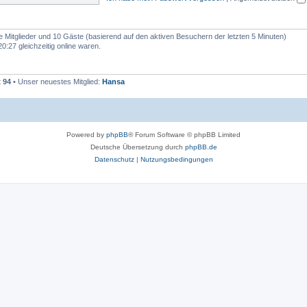
e
n
re Mitglieder und 10 Gäste (basierend auf den aktiven Besuchern der letzten 5 Minuten)
:27 gleichzeitig online waren.
t
94
• Unser neuestes Mitglied:
Hansa
Powered by
phpBB
® Forum Software © phpBB Limited
Deutsche Übersetzung durch
phpBB.de
Datenschutz
|
Nutzungsbedingungen