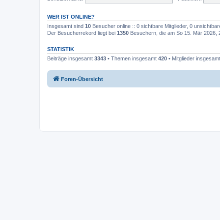
WER IST ONLINE?
Insgesamt sind
10
Besucher online :: 0 sichtbare Mitglieder, 0 unsichtba
Der Besucherrekord liegt bei
1350
Besuchern, die am So 15. Mär 2026, 20
STATISTIK
Beiträge insgesamt
3343
• Themen insgesamt
420
• Mitglieder insgesam
Foren-Übersicht