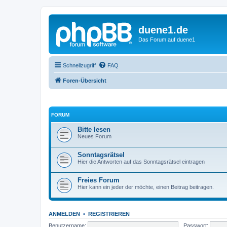
duene1.de
Das Forum auf duene1
Schnellzugriff
FAQ
Foren-Übersicht
FORUM
Bitte lesen
Neues Forum
Sonntagsrätsel
Hier die Antworten auf das Sonntagsrätsel eintragen
Freies Forum
Hier kann ein jeder der möchte, einen Beitrag beitragen.
ANMELDEN
•
REGISTRIEREN
Benutzername:
Passwort: