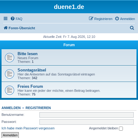
duene1.de
FAQ
Registrieren
Anmelden
S
Foren-Übersicht
u
Aktuelle Zeit: Fr 7. Aug 2026, 12:10
c
Forum
h
Bitte lesen
e
Neues Forum
Themen:
1
Sonntagsrätsel
Hier die Antworten auf das Sonntagsrätsel eintragen
Themen:
342
Freies Forum
Hier kann ein jeder der möchte, einen Beitrag beitragen.
Themen:
75
ANMELDEN
•
REGISTRIEREN
Benutzername:
Passwort:
Ich habe mein Passwort vergessen
Angemeldet bleiben