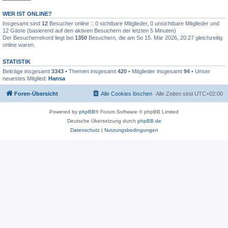
WER IST ONLINE?
Insgesamt sind
12
Besucher online :: 0 sichtbare Mitglieder, 0 unsichtbare Mitglieder und
12 Gäste (basierend auf den aktiven Besuchern der letzten 5 Minuten)
Der Besucherrekord liegt bei
1350
Besuchern, die am So 15. Mär 2026, 20:27 gleichzeitig
online waren.
STATISTIK
Beiträge insgesamt
3343
• Themen insgesamt
420
• Mitglieder insgesamt
94
• Unser
neuestes Mitglied:
Hansa
Foren-Übersicht
Alle Cookies löschen
Alle Zeiten sind
UTC+02:00
Powered by
phpBB
® Forum Software © phpBB Limited
Deutsche Übersetzung durch
phpBB.de
Datenschutz
|
Nutzungsbedingungen