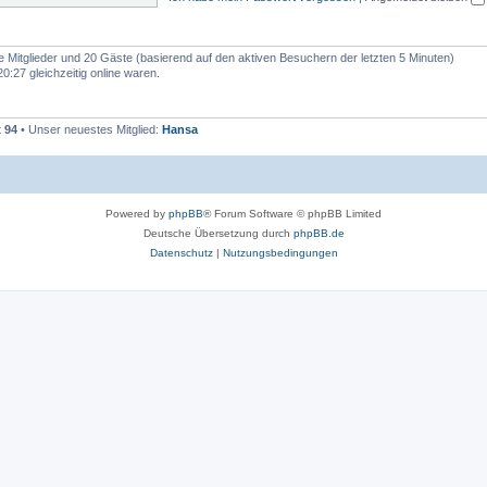
e
n
re Mitglieder und 20 Gäste (basierend auf den aktiven Besuchern der letzten 5 Minuten)
:27 gleichzeitig online waren.
t
94
• Unser neuestes Mitglied:
Hansa
Powered by
phpBB
® Forum Software © phpBB Limited
Deutsche Übersetzung durch
phpBB.de
Datenschutz
|
Nutzungsbedingungen