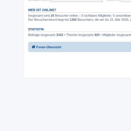
WER IST ONLINE?
Insgesamt sind
20
Besucher online :: 0 sichtbare Mitglieder, 0 unsichtba
Der Besucherrekord liegt bei
1350
Besuchern, die am So 15. Mär 2026, 20
STATISTIK
Beiträge insgesamt
3343
• Themen insgesamt
420
• Mitglieder insgesam
Foren-Übersicht