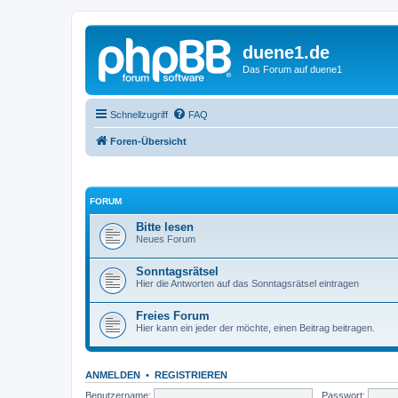
duene1.de
Das Forum auf duene1
Schnellzugriff
FAQ
Foren-Übersicht
FORUM
Bitte lesen
Neues Forum
Sonntagsrätsel
Hier die Antworten auf das Sonntagsrätsel eintragen
Freies Forum
Hier kann ein jeder der möchte, einen Beitrag beitragen.
ANMELDEN
•
REGISTRIEREN
Benutzername:
Passwort: