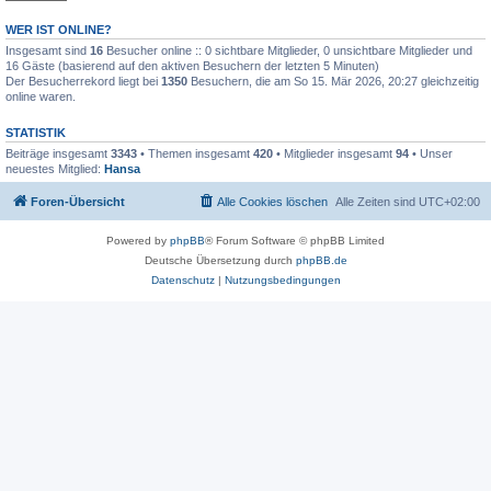
WER IST ONLINE?
Insgesamt sind
16
Besucher online :: 0 sichtbare Mitglieder, 0 unsichtbare Mitglieder und
16 Gäste (basierend auf den aktiven Besuchern der letzten 5 Minuten)
Der Besucherrekord liegt bei
1350
Besuchern, die am So 15. Mär 2026, 20:27 gleichzeitig
online waren.
STATISTIK
Beiträge insgesamt
3343
• Themen insgesamt
420
• Mitglieder insgesamt
94
• Unser
neuestes Mitglied:
Hansa
Foren-Übersicht
Alle Cookies löschen
Alle Zeiten sind
UTC+02:00
Powered by
phpBB
® Forum Software © phpBB Limited
Deutsche Übersetzung durch
phpBB.de
Datenschutz
|
Nutzungsbedingungen