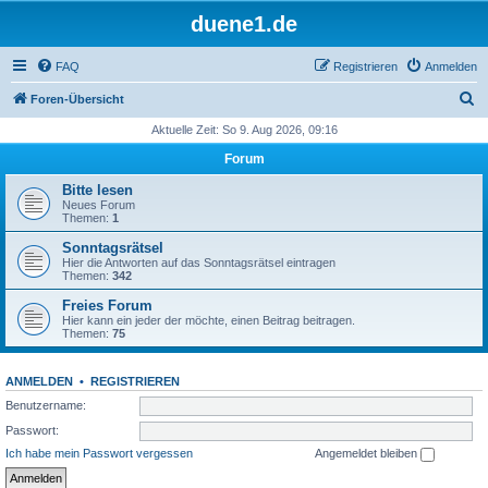
duene1.de
FAQ
Registrieren
Anmelden
S
Foren-Übersicht
u
Aktuelle Zeit: So 9. Aug 2026, 09:16
c
Forum
h
Bitte lesen
e
Neues Forum
Themen:
1
Sonntagsrätsel
Hier die Antworten auf das Sonntagsrätsel eintragen
Themen:
342
Freies Forum
Hier kann ein jeder der möchte, einen Beitrag beitragen.
Themen:
75
ANMELDEN
•
REGISTRIEREN
Benutzername:
Passwort:
Ich habe mein Passwort vergessen
Angemeldet bleiben