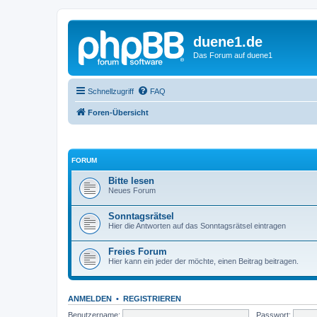
duene1.de
Das Forum auf duene1
Schnellzugriff
FAQ
Foren-Übersicht
FORUM
Bitte lesen
Neues Forum
Sonntagsrätsel
Hier die Antworten auf das Sonntagsrätsel eintragen
Freies Forum
Hier kann ein jeder der möchte, einen Beitrag beitragen.
ANMELDEN
•
REGISTRIEREN
Benutzername:
Passwort: