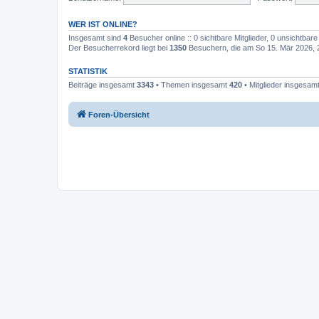
WER IST ONLINE?
Insgesamt sind
4
Besucher online :: 0 sichtbare Mitglieder, 0 unsichtbar
Der Besucherrekord liegt bei
1350
Besuchern, die am So 15. Mär 2026, 20
STATISTIK
Beiträge insgesamt
3343
• Themen insgesamt
420
• Mitglieder insgesam
Foren-Übersicht