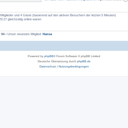
e
n
e Mitglieder und 4 Gäste (basierend auf den aktiven Besuchern der letzten 5 Minuten)
:27 gleichzeitig online waren.
t
94
• Unser neuestes Mitglied:
Hansa
Powered by
phpBB
® Forum Software © phpBB Limited
Deutsche Übersetzung durch
phpBB.de
Datenschutz
|
Nutzungsbedingungen