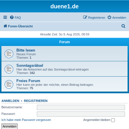
duene1.de
FAQ
Registrieren
Anmelden
S
Foren-Übersicht
u
Aktuelle Zeit: So 9. Aug 2026, 08:59
c
Forum
h
Bitte lesen
e
Neues Forum
Themen:
1
Sonntagsrätsel
Hier die Antworten auf das Sonntagsrätsel eintragen
Themen:
342
Freies Forum
Hier kann ein jeder der möchte, einen Beitrag beitragen.
Themen:
75
ANMELDEN
•
REGISTRIEREN
Benutzername:
Passwort:
Ich habe mein Passwort vergessen
Angemeldet bleiben