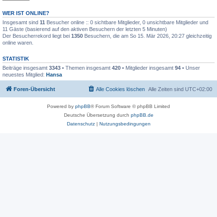
WER IST ONLINE?
Insgesamt sind
11
Besucher online :: 0 sichtbare Mitglieder, 0 unsichtbare Mitglieder und
11 Gäste (basierend auf den aktiven Besuchern der letzten 5 Minuten)
Der Besucherrekord liegt bei
1350
Besuchern, die am So 15. Mär 2026, 20:27 gleichzeitig
online waren.
STATISTIK
Beiträge insgesamt
3343
• Themen insgesamt
420
• Mitglieder insgesamt
94
• Unser
neuestes Mitglied:
Hansa
Foren-Übersicht
Alle Cookies löschen
Alle Zeiten sind
UTC+02:00
Powered by
phpBB
® Forum Software © phpBB Limited
Deutsche Übersetzung durch
phpBB.de
Datenschutz
|
Nutzungsbedingungen