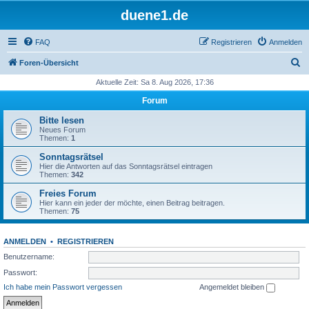
duene1.de
FAQ
Registrieren
Anmelden
S
Foren-Übersicht
u
Aktuelle Zeit: Sa 8. Aug 2026, 17:36
c
Forum
h
Bitte lesen
e
Neues Forum
Themen:
1
Sonntagsrätsel
Hier die Antworten auf das Sonntagsrätsel eintragen
Themen:
342
Freies Forum
Hier kann ein jeder der möchte, einen Beitrag beitragen.
Themen:
75
ANMELDEN
•
REGISTRIEREN
Benutzername:
Passwort:
Ich habe mein Passwort vergessen
Angemeldet bleiben