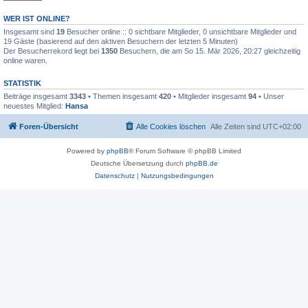
WER IST ONLINE?
Insgesamt sind
19
Besucher online :: 0 sichtbare Mitglieder, 0 unsichtbare Mitglieder und
19 Gäste (basierend auf den aktiven Besuchern der letzten 5 Minuten)
Der Besucherrekord liegt bei
1350
Besuchern, die am So 15. Mär 2026, 20:27 gleichzeitig
online waren.
STATISTIK
Beiträge insgesamt
3343
• Themen insgesamt
420
• Mitglieder insgesamt
94
• Unser
neuestes Mitglied:
Hansa
Foren-Übersicht
Alle Cookies löschen
Alle Zeiten sind
UTC+02:00
Powered by
phpBB
® Forum Software © phpBB Limited
Deutsche Übersetzung durch
phpBB.de
Datenschutz
|
Nutzungsbedingungen