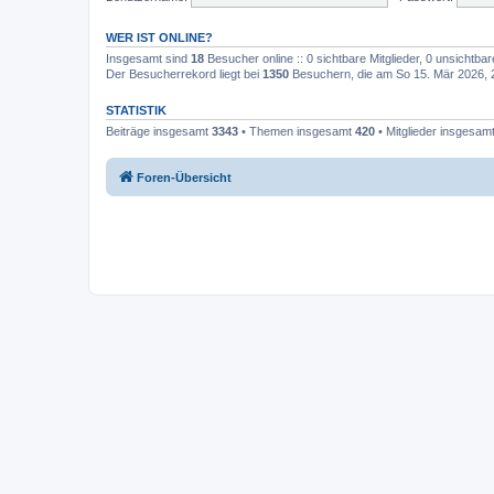
WER IST ONLINE?
Insgesamt sind
18
Besucher online :: 0 sichtbare Mitglieder, 0 unsichtba
Der Besucherrekord liegt bei
1350
Besuchern, die am So 15. Mär 2026, 20
STATISTIK
Beiträge insgesamt
3343
• Themen insgesamt
420
• Mitglieder insgesam
Foren-Übersicht