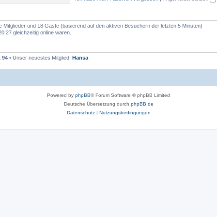
e
n
re Mitglieder und 18 Gäste (basierend auf den aktiven Besuchern der letzten 5 Minuten)
:27 gleichzeitig online waren.
t
94
• Unser neuestes Mitglied:
Hansa
Powered by
phpBB
® Forum Software © phpBB Limited
Deutsche Übersetzung durch
phpBB.de
Datenschutz
|
Nutzungsbedingungen