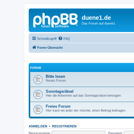
duene1.de
Das Forum auf duene1
Schnellzugriff
FAQ
Foren-Übersicht
FORUM
Bitte lesen
Neues Forum
Sonntagsrätsel
Hier die Antworten auf das Sonntagsrätsel eintragen
Freies Forum
Hier kann ein jeder der möchte, einen Beitrag beitragen.
ANMELDEN
•
REGISTRIEREN
Benutzername:
Passwort: