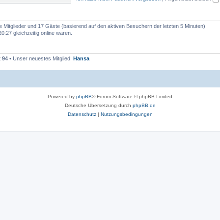
e
n
re Mitglieder und 17 Gäste (basierend auf den aktiven Besuchern der letzten 5 Minuten)
:27 gleichzeitig online waren.
t
94
• Unser neuestes Mitglied:
Hansa
Powered by
phpBB
® Forum Software © phpBB Limited
Deutsche Übersetzung durch
phpBB.de
Datenschutz
|
Nutzungsbedingungen