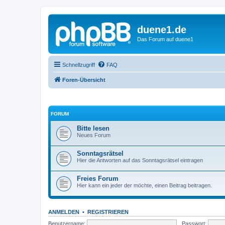
duene1.de
Das Forum auf duene1
Schnellzugriff
FAQ
Foren-Übersicht
FORUM
Bitte lesen
Neues Forum
Sonntagsrätsel
Hier die Antworten auf das Sonntagsrätsel eintragen
Freies Forum
Hier kann ein jeder der möchte, einen Beitrag beitragen.
ANMELDEN
•
REGISTRIEREN
Benutzername:
Passwort: