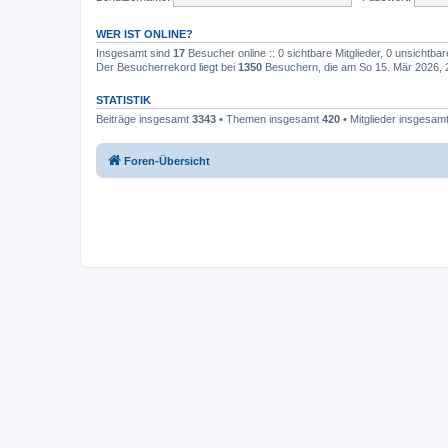
WER IST ONLINE?
Insgesamt sind
17
Besucher online :: 0 sichtbare Mitglieder, 0 unsichtba
Der Besucherrekord liegt bei
1350
Besuchern, die am So 15. Mär 2026, 20
STATISTIK
Beiträge insgesamt
3343
• Themen insgesamt
420
• Mitglieder insgesam
Foren-Übersicht