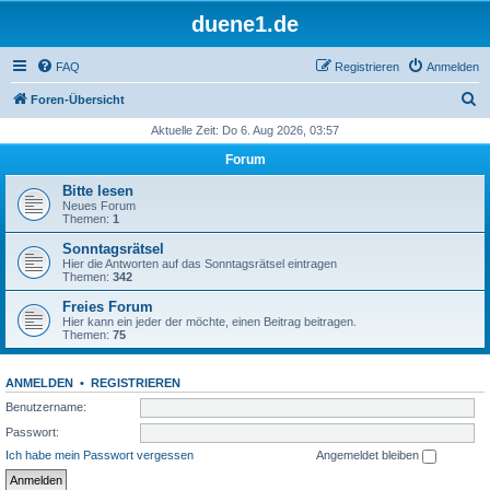
duene1.de
FAQ
Registrieren
Anmelden
S
Foren-Übersicht
u
Aktuelle Zeit: Do 6. Aug 2026, 03:57
c
Forum
h
Bitte lesen
e
Neues Forum
Themen:
1
Sonntagsrätsel
Hier die Antworten auf das Sonntagsrätsel eintragen
Themen:
342
Freies Forum
Hier kann ein jeder der möchte, einen Beitrag beitragen.
Themen:
75
ANMELDEN
•
REGISTRIEREN
Benutzername:
Passwort:
Ich habe mein Passwort vergessen
Angemeldet bleiben