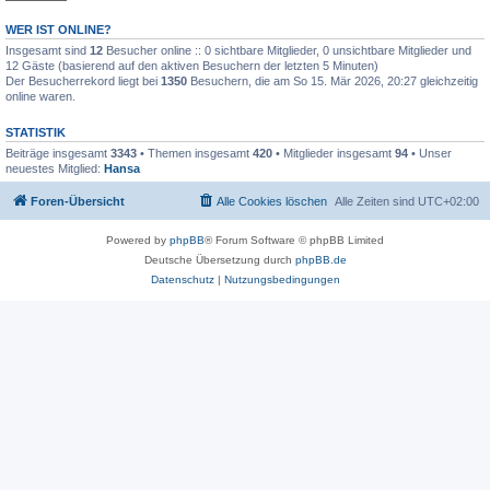
WER IST ONLINE?
Insgesamt sind
12
Besucher online :: 0 sichtbare Mitglieder, 0 unsichtbare Mitglieder und
12 Gäste (basierend auf den aktiven Besuchern der letzten 5 Minuten)
Der Besucherrekord liegt bei
1350
Besuchern, die am So 15. Mär 2026, 20:27 gleichzeitig
online waren.
STATISTIK
Beiträge insgesamt
3343
• Themen insgesamt
420
• Mitglieder insgesamt
94
• Unser
neuestes Mitglied:
Hansa
Foren-Übersicht
Alle Cookies löschen
Alle Zeiten sind
UTC+02:00
Powered by
phpBB
® Forum Software © phpBB Limited
Deutsche Übersetzung durch
phpBB.de
Datenschutz
|
Nutzungsbedingungen