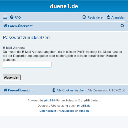
duene1.de
FAQ
Registrieren
Anmelden
S
Foren-Übersicht
u
Passwort zurücksetzen
c
h
E-Mail-Adresse:
Du musst die E-Mail-Adresse angeben, die in deinem Profil hinterlegt ist. Diese hast du
e
bei der Registrierung angegeben oder nachträglich in deinem persönlichen Bereich
geändert.
Foren-Übersicht
Alle Cookies löschen
Alle Zeiten sind
UTC+02:00
Powered by
phpBB
® Forum Software © phpBB Limited
Deutsche Übersetzung durch
phpBB.de
Datenschutz
|
Nutzungsbedingungen