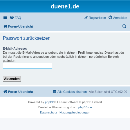
duene1.de
FAQ
Registrieren
Anmelden
S
Foren-Übersicht
u
Passwort zurücksetzen
c
h
E-Mail-Adresse:
Du musst die E-Mail-Adresse angeben, die in deinem Profil hinterlegt ist. Diese hast du
e
bei der Registrierung angegeben oder nachträglich in deinem persönlichen Bereich
geändert.
Foren-Übersicht
Alle Cookies löschen
Alle Zeiten sind
UTC+02:00
Powered by
phpBB
® Forum Software © phpBB Limited
Deutsche Übersetzung durch
phpBB.de
Datenschutz
|
Nutzungsbedingungen