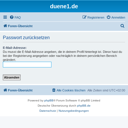
duene1.de
FAQ
Registrieren
Anmelden
S
Foren-Übersicht
u
Passwort zurücksetzen
c
h
E-Mail-Adresse:
Du musst die E-Mail-Adresse angeben, die in deinem Profil hinterlegt ist. Diese hast du
e
bei der Registrierung angegeben oder nachträglich in deinem persönlichen Bereich
geändert.
Foren-Übersicht
Alle Cookies löschen
Alle Zeiten sind
UTC+02:00
Powered by
phpBB
® Forum Software © phpBB Limited
Deutsche Übersetzung durch
phpBB.de
Datenschutz
|
Nutzungsbedingungen