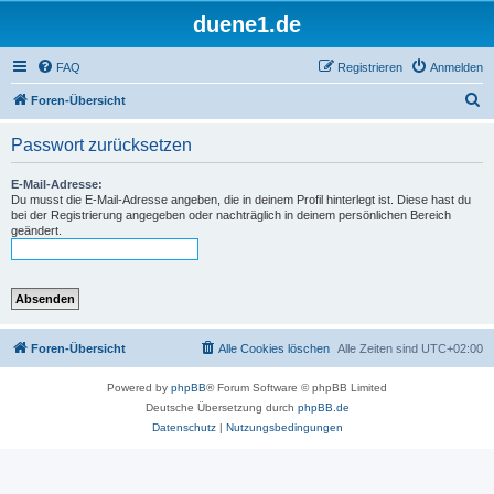
duene1.de
FAQ
Registrieren
Anmelden
S
Foren-Übersicht
u
Passwort zurücksetzen
c
h
E-Mail-Adresse:
Du musst die E-Mail-Adresse angeben, die in deinem Profil hinterlegt ist. Diese hast du
e
bei der Registrierung angegeben oder nachträglich in deinem persönlichen Bereich
geändert.
Foren-Übersicht
Alle Cookies löschen
Alle Zeiten sind
UTC+02:00
Powered by
phpBB
® Forum Software © phpBB Limited
Deutsche Übersetzung durch
phpBB.de
Datenschutz
|
Nutzungsbedingungen