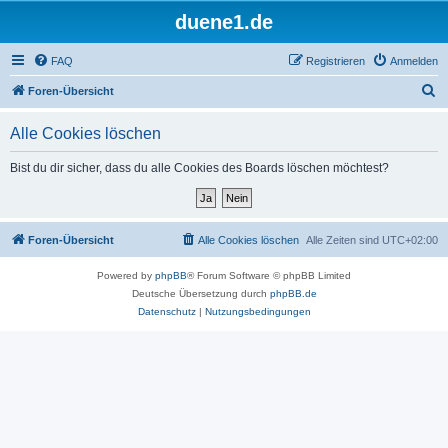
duene1.de
FAQ
Registrieren
Anmelden
S
Foren-Übersicht
u
Alle Cookies löschen
c
h
Bist du dir sicher, dass du alle Cookies des Boards löschen möchtest?
e
Foren-Übersicht
Alle Cookies löschen
Alle Zeiten sind
UTC+02:00
Powered by
phpBB
® Forum Software © phpBB Limited
Deutsche Übersetzung durch
phpBB.de
Datenschutz
|
Nutzungsbedingungen