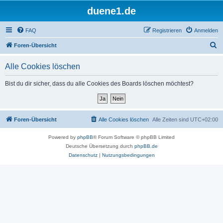
duene1.de
FAQ
Registrieren
Anmelden
S
Foren-Übersicht
u
Alle Cookies löschen
c
h
Bist du dir sicher, dass du alle Cookies des Boards löschen möchtest?
e
Foren-Übersicht
Alle Cookies löschen
Alle Zeiten sind
UTC+02:00
Powered by
phpBB
® Forum Software © phpBB Limited
Deutsche Übersetzung durch
phpBB.de
Datenschutz
|
Nutzungsbedingungen