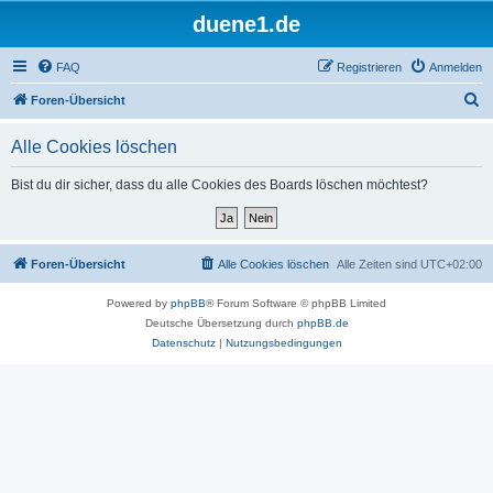
duene1.de
FAQ
Registrieren
Anmelden
S
Foren-Übersicht
u
Alle Cookies löschen
c
h
Bist du dir sicher, dass du alle Cookies des Boards löschen möchtest?
e
Foren-Übersicht
Alle Cookies löschen
Alle Zeiten sind
UTC+02:00
Powered by
phpBB
® Forum Software © phpBB Limited
Deutsche Übersetzung durch
phpBB.de
Datenschutz
|
Nutzungsbedingungen