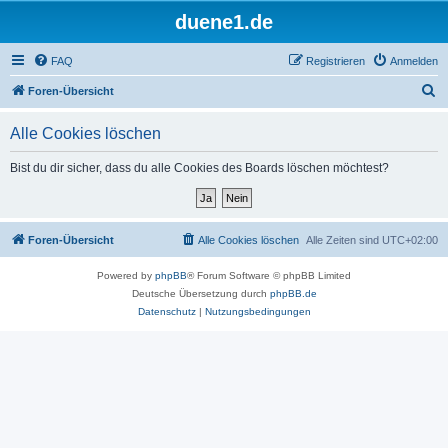
duene1.de
FAQ
Registrieren
Anmelden
S
Foren-Übersicht
u
Alle Cookies löschen
c
h
Bist du dir sicher, dass du alle Cookies des Boards löschen möchtest?
e
Foren-Übersicht
Alle Cookies löschen
Alle Zeiten sind
UTC+02:00
Powered by
phpBB
® Forum Software © phpBB Limited
Deutsche Übersetzung durch
phpBB.de
Datenschutz
|
Nutzungsbedingungen